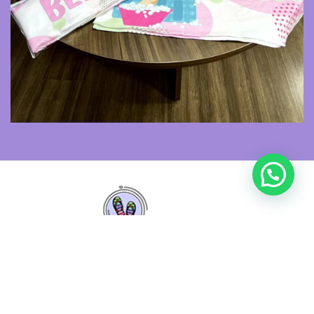
Custumizú
é a fábrica de