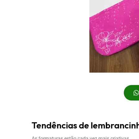
Tendências de lembrancin
As formaturas estão cada vez mais criativas.