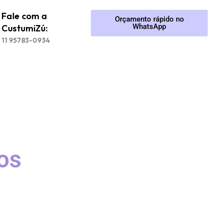
Fale com a
Orçamento rápido no
WhatsApp
CustumiZú:
11 95783-0934
os