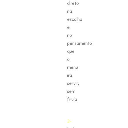
direto
na
escolha
e
no
pensamento
que
o
menu
irá
servir,
sem
firula
2-