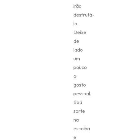
irão
desfrutá-
lo.
Deixe
de
lado
um
pouco
o
gosto
pessoal.
Boa
sorte
na
escolha
e