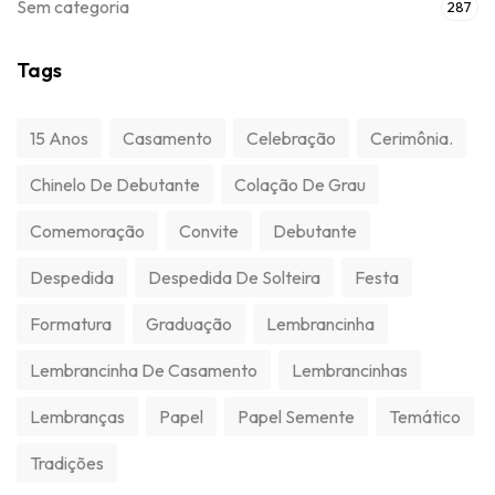
Sem categoria
287
Tags
15 Anos
Casamento
Celebração
Cerimônia.
Chinelo De Debutante
Colação De Grau
Comemoração
Convite
Debutante
Despedida
Despedida De Solteira
Festa
Formatura
Graduação
Lembrancinha
Lembrancinha De Casamento
Lembrancinhas
Lembranças
Papel
Papel Semente
Temático
Tradições