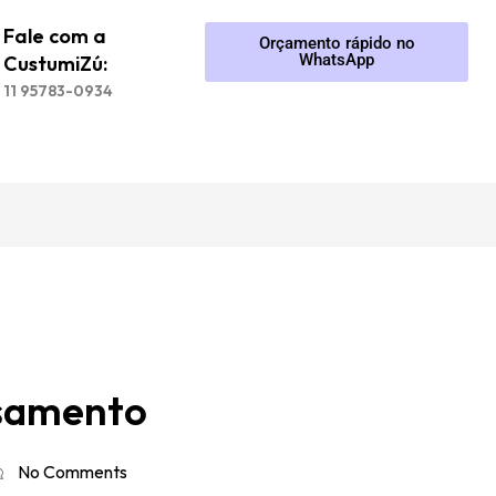
Fale com a
Orçamento rápido no
WhatsApp
CustumiZú:
11 95783-0934
asamento
No Comments