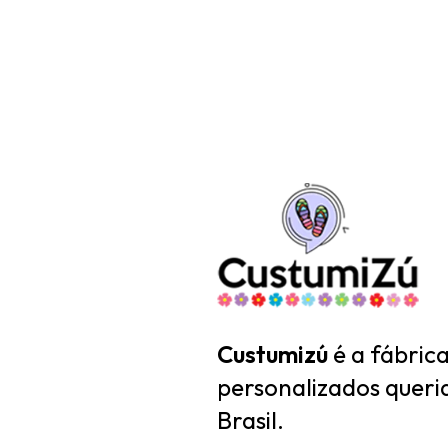
Custumizú
é a fábric
personalizados queri
Brasil.