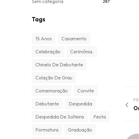
Sem categoria
287
Tags
15 Anos
Casamento
Celebração
Cerimônia.
Chinelo De Debutante
Colação De Grau
Comemoração
Convite
PR
Debutante
Despedida
Os
Despedida De Solteira
Festa
Formatura
Graduação