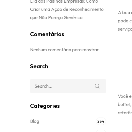
Dia dos Pais nas Empresas: Como
Criar uma Ação de Reconhecimento
A boa 
que Não Pareça Genérica
pode c
serviço
Comentários
Nenhum comentário para mostrar.
Search
Você e
buffet
Categories
referê
Blog
284