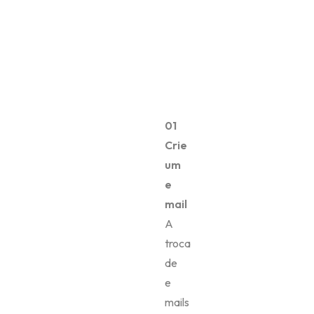
01
Crie
um
e
mail
A
troca
de
e
mails