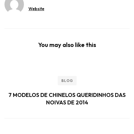
Pesquisar
Posts recentes
Quando Comprar Brindes Corporativos? O Planejamento
Ideal para Empresas
Brindes Corporativos ou Presentes Corporativos? Qual é a
Melhor Escolha para Sua Empresa?
O Que Colocar em um Kit Corporativo? Um Guia para
Empresas que Querem Criar uma Experiência Memorável