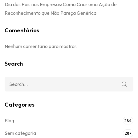
Blog
284
Sem categoria
287
Tags
15 Anos
Casamento
Celebração
Cerimônia.
Chinelo De Debutante
Colação De Grau
Comemoração
Convite
Debutante
Despedida
Despedida De Solteira
Festa
Formatura
Graduação
Lembrancinha
Lembrancinha De Casamento
Lembrancinhas
Lembranças
Papel
Papel Semente
Temático