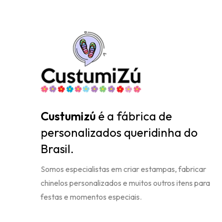
festas e momentos especiais.
Contatos
Rua Boris Meiches, 34 – Mooca – São Paulo
– SP
11 2028-3335
11 95783-0934
Atendimento Showroom
De Seg a Sex – Das 09:00 às 18:00