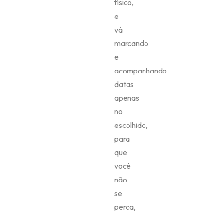
físico,
e
vá
marcando
e
acompanhando
datas
apenas
no
escolhido,
para
que
você
não
se
perca,