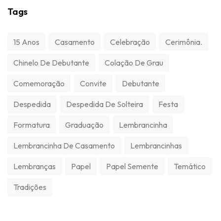
Tags
15 Anos
Casamento
Celebração
Cerimônia.
Chinelo De Debutante
Colação De Grau
Comemoração
Convite
Debutante
Despedida
Despedida De Solteira
Festa
Formatura
Graduação
Lembrancinha
Lembrancinha De Casamento
Lembrancinhas
Lembranças
Papel
Papel Semente
Temático
Tradições