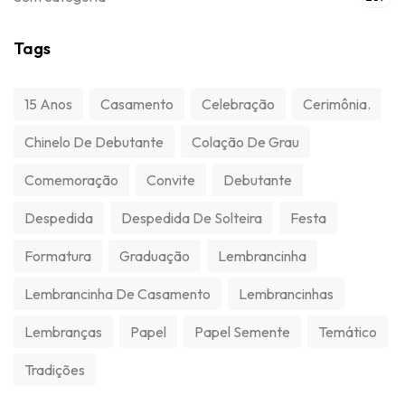
Tags
15 Anos
Casamento
Celebração
Cerimônia.
Chinelo De Debutante
Colação De Grau
Comemoração
Convite
Debutante
Despedida
Despedida De Solteira
Festa
Formatura
Graduação
Lembrancinha
Lembrancinha De Casamento
Lembrancinhas
Lembranças
Papel
Papel Semente
Temático
Tradições