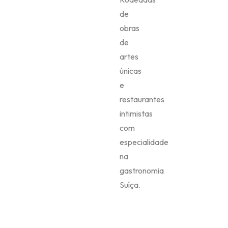
de
obras
de
artes
únicas
e
restaurantes
intimistas
com
especialidade
na
gastronomia
Suíça.