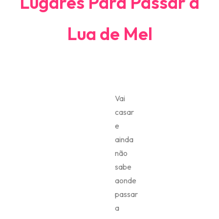
Lugares Para Passar a
Lua de Mel
Vai
casar
e
ainda
não
sabe
aonde
passar
a