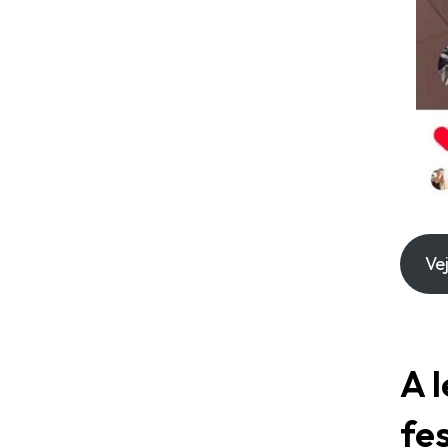
Ve
A 
fe