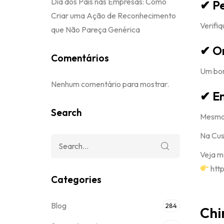
Dia dos Pais nas Empresas: Como
✔ Pe
Criar uma Ação de Reconhecimento
Verifiq
que Não Pareça Genérica
✔ O
Comentários
Um bom
Nenhum comentário para mostrar.
✔ En
Search
Mesmo 
Na Cus
Veja m
htt
Categories
Blog
284
Chi