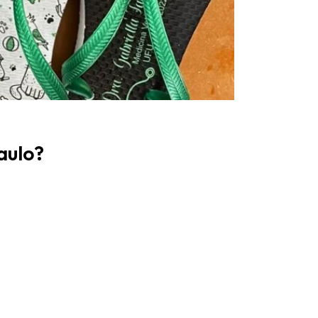
aulo?
.