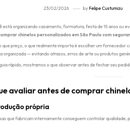
23/02/2026
by
Felipe Custumizu
ê está organizando casamento, formatura, festa de 15 anos ou ev
comprar chinelos personalizados em São Paulo com segura
o que preço, o que realmente importa é escolher um fornecedor c
ca organizada — evitando atrasos, erros de arte ou produtos genér
guia rápido, mostramos o que observar antes de fechar seu pedid
ue avaliar antes de comprar chinel
odução própria
as que fabricam internamente conseguem controlar qualidade, pr