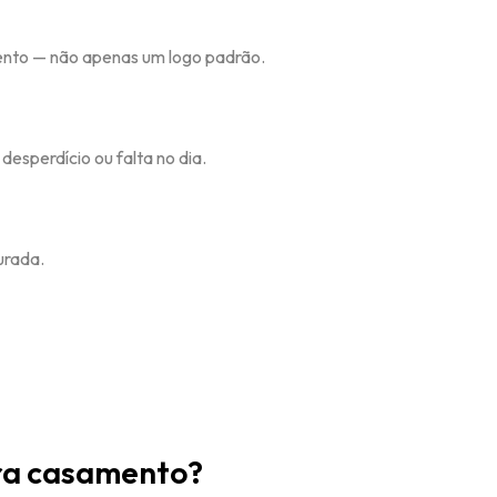
evento — não apenas um logo padrão.
esperdício ou falta no dia.
urada.
ara casamento?