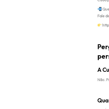
Quer
Fale d
htt
Per
per
A Cu
Não. P
Quan