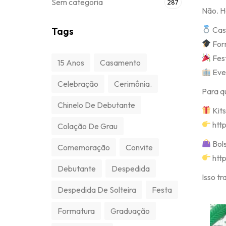
Sem categoria
287
Não. H
Casa
Tags
Form
Fest
15 Anos
Casamento
Even
Celebração
Cerimônia.
Para q
Chinelo De Debutante
Kits
htt
Colação De Grau
Bols
Comemoração
Convite
htt
Debutante
Despedida
Isso t
Despedida De Solteira
Festa
Formatura
Graduação