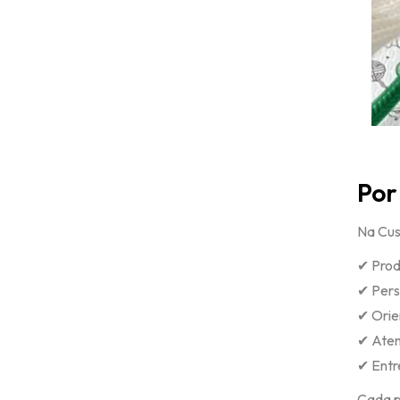
Por
Na Cus
✔ Prod
✔ Pers
✔ Orie
✔ Aten
✔ Entr
Cada p