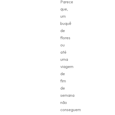
Parece
que,
um
buquê
de
flores
ou
até
uma
viagem
de
fim
de
semana
não
conseguem