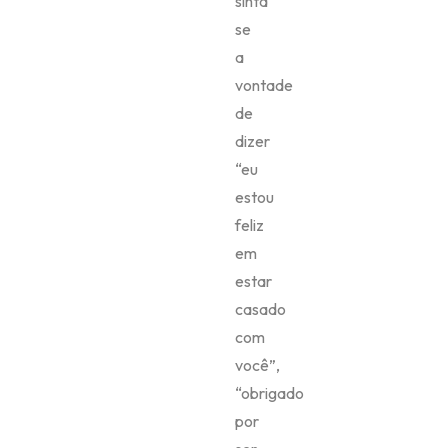
sinta
se
a
vontade
de
dizer
“eu
estou
feliz
em
estar
casado
com
você”,
“obrigado
por