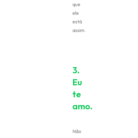
que
ele
está
assim.
3.
Eu
te
amo.
Não