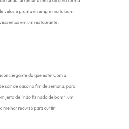
o de fundo, arrumar a mesa de uma forma
de velas e pronto é sempre muito bom,
ivéssemos em um restaurante.
conchegante do que este! Com a
e sair de casa no fim de semana, para
com jeito de “não fiz nada de bom”, um
 melhor recurso para curtir!