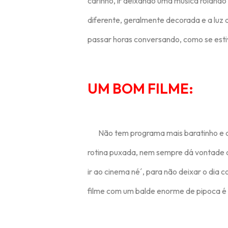
carinho, ir deixando uma música roland
diferente, geralmente decorada e a luz 
passar horas conversando, como se est
UM BOM FILME:
Não tem programa mais baratinho e a
rotina puxada, nem sempre dá vontade d
ir ao cinema né´, para não deixar o dia 
filme com um balde enorme de pipoca é o