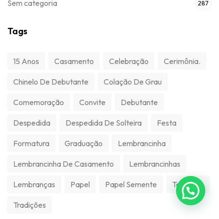
Sem categoria
287
Tags
15 Anos
Casamento
Celebração
Cerimônia.
Chinelo De Debutante
Colação De Grau
Comemoração
Convite
Debutante
Despedida
Despedida De Solteira
Festa
Formatura
Graduação
Lembrancinha
Lembrancinha De Casamento
Lembrancinhas
Lembranças
Papel
Papel Semente
Temático
Tradições