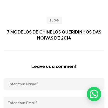
Pesquisar
Posts recentes
Quando Comprar Brindes Corporativos? O Planejamento
Ideal para Empresas
Brindes Corporativos ou Presentes Corporativos? Qual é a
Melhor Escolha para Sua Empresa?
O Que Colocar em um Kit Corporativo? Um Guia para
Empresas que Querem Criar uma Experiência Memorável
Como Escolher Presentes para Colaboradores: Um Guia