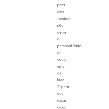
mais.
Share:
PREVIOUS
Chinelos Personalizados como escolher?
NEXT
Três valiosas dicas para não fazer feio com os
convidados!
CustumiZu
Website