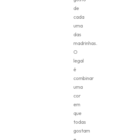
todas
gostam
e
deixar
as
madrinhas
livres
para
escolher
o
modelo
que
elas
preferem.
É