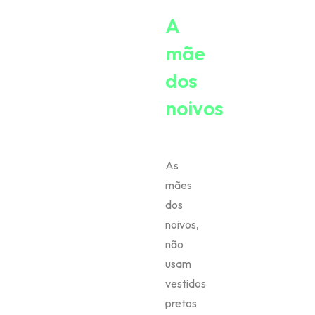
A
mãe
dos
noivos
As
mães
dos
noivos,
não
usam
vestidos
pretos