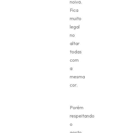
respeitando
o
gosto
de
cada
uma
das
madrinhas.
O
legal
é
combinar
uma
cor
em
que