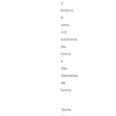
o
branco
é
uma
cor
exclusiva
da
noiva
e
das
daminhas
de
honra.
Tente