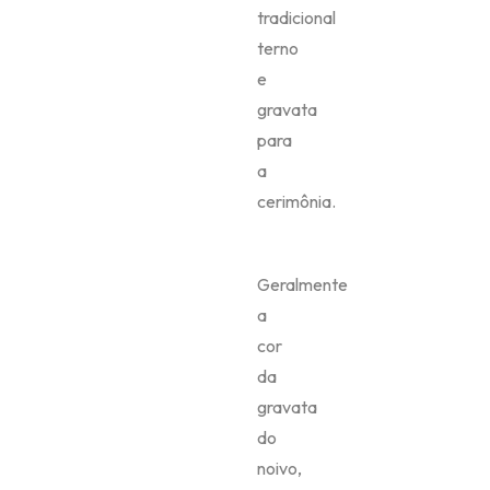
tradicional
terno
e
gravata
para
a
cerimônia.
Geralmente
a
cor
da
gravata
do
noivo,