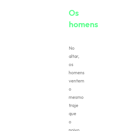
Os
homens
No
altar,
os
homens
ventem
o
mesmo
traje
que
o
noivo.