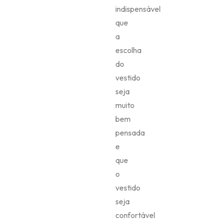
seja
confortável
para
você
poder
curtir
a
festa
tranquilamente!