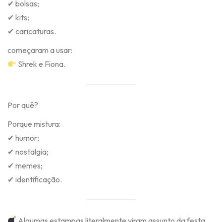
✔ bolsas;
✔ kits;
✔ caricaturas.
começaram a usar:
Shrek e Fiona.
Por quê?
Porque mistura:
✔ humor;
✔ nostalgia;
✔ memes;
✔ identificação.
Algumas estampas literalmente viram assunto da festa