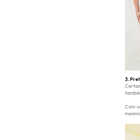
3. Pre
Certam
também
Com vá
mesmo 