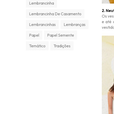
Lembrancinha
2. Neu
Lembrancinha De Casamento
Os ves
e até 
Lembrancinhas
Lembranças
vestid
Papel
Papel Semente
Temático
Tradições