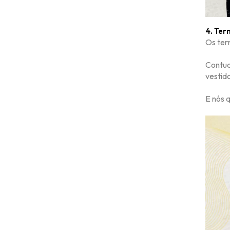
4. Ter
Os ter
Contud
vestid
E nós 